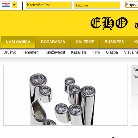
Prijav
Lozinka
NASLOVNICA
DOGAĐANJA
GALERIJE
BUSINESS
K
Društvo
Fenomeni
Književnost
Kazalište
Film
Glazba
Vizualn
Au
Da