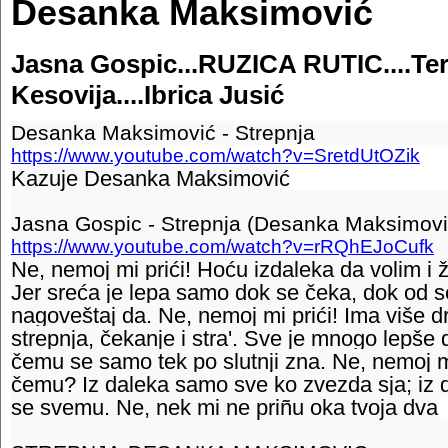
Desanka Maksimović
Jasna Gospic...RUZICA RUTIC....Te
Kesovija....Ibrica Jusić
Desanka Maksimović - Strepnja
https://www.youtube.com/watch?v=SretdUtOZik
Kazuje Desanka Maksimović
Jasna Gospic - Strepnja (Desanka Maksimovic
https://www.youtube.com/watch?v=rRQhEJoCufk
Ne, nemoj mi prići! Hoću izdaleka da volim i 
Jer sreća je lepa samo dok se čeka, dok od
nagoveštaj da. Ne, nemoj mi prići! Ima više d
strepnja, čekanje i stra'. Sve je mnogo lepše 
čemu se samo tek po slutnji zna. Ne, nemoj mi
čemu? Iz daleka samo sve ko zvezda sja; iz
se svemu. Ne, nek mi ne priñu oka tvoja dva