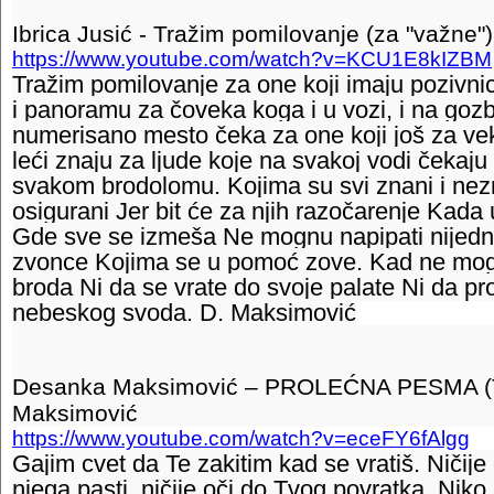
Ibrica Jusić - Tražim pomilovanje (za "važne")
https://www.youtube.com/watch?v=KCU1E8kIZBM
Tražim pomilovanje za one koji imaju pozivn
i panoramu za čoveka koga i u vozi, i na gozbi
numerisano mesto čeka za one koji još za ve
leći znaju za ljude koje na svakoj vodi čekaju 
svakom brodolomu. Kojima su svi znani i nez
osigurani Jer bit će za njih razočarenje Kada
Gde sve se izmeša Ne mognu napipati nijed
zvonce Kojima se u pomoć zove. Kad ne mog
broda Ni da se vrate do svoje palate Ni da 
nebeskog svoda. D. Maksimović
Desanka Maksimović – PROLEĆNA PESMA (Te
Maksimović
https://www.youtube.com/watch?v=eceFY6fAlgg
Gajim cvet da Te zakitim kad se vratiš. Ničije
njega pasti, ničije oči do Tvog povratka. Niko