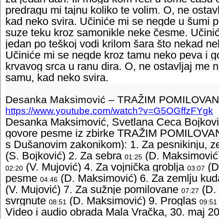
predragu mi tajnu koliko te volim. O, ne osta
kad neko svira. Učiniće mi se negde u šumi 
suze teku kroz samonikle neke česme. Učiniće
jedan po teškoj vodi krilom šara što nekad ne
Učiniće mi se negde kroz tamu neko peva i 
krvavog srca u ranu dira. O, ne ostavljaj me 
samu, kad neko svira.
Desanka Maksimović – TRAŽIM POMILOVANJ
https://www.youtube.com/watch?v=G5OGffzFYgk
Desanka Maksimović, Svetlana Ceca Bojković
govore pesme iz zbirke TRAŽIM POMILOVANJ
s Dušanovim zakonikom): 1. Za pesnikinju, z
(S. Bojković) 2. Za sebra 
 (D. Maksimović)
01:25
 (V. Mujović) 4. Za vojnička groblja 
 (D
02:20
03:07
pesme 
 (D. Maksimović) 6. Za zemlju kud
04:46
(V. Mujović) 7. Za sužnje pomilovane 
 (D.
07:27
svrgnute 
 (D. Maksimović) 9. Proglas 
08:51
09:51
Video i audio obrada Mala Vračka, 30. maj 2