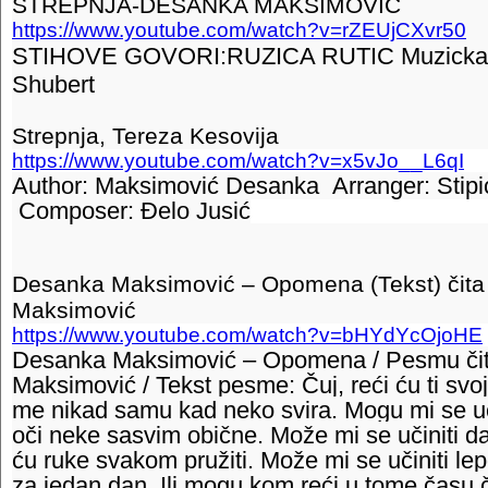
STREPNJA-DESANKA MAKSIMOVIC
https://www.youtube.com/watch?v=rZEUjCXvr50
STIHOVE GOVORI:RUZICA RUTIC Muzicka p
Shubert
Strepnja, Tereza Kesovija
https://www.youtube.com/watch?v=x5vJo__L6qI
Author: Maksimović Desanka Arranger: Stipi
Composer: Đelo Jusić
Desanka Maksimović – Opomena (Tekst) čit
Maksimović
https://www.youtube.com/watch?v=bHYdYcOjoHE
Desanka Maksimović – Opomena / Pesmu či
Maksimović / Tekst pesme: Čuj, reći ću ti svoj
me nikad samu kad neko svira. Mogu mi se uč
oči neke sasvim obične. Može mi se učiniti d
ću ruke svakom pružiti. Može mi se učiniti lepo
za jedan dan. Ili mogu kom reći u tome času 