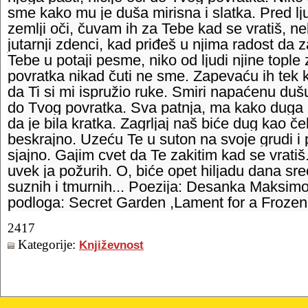
sme kako mu je duša mirisna i slatka. Pred l
zemlji oči, čuvam ih za Tebe kad se vratiš, 
jutarnji zdenci, kad priđeš u njima radost da 
Tebe u potaji pesme, niko od ljudi njine topl
povratka nikad čuti ne sme. Zapevaću ih tek 
da Ti si mi ispružio ruke. Smiri napaćenu duš
do Tvog povratka. Sva patnja, ma kako duga b
da je bila kratka. Zagrljaj naš biće dug kao č
beskrajno. Uzeću Te u suton na svoje grudi i pu
sjajno. Gajim cvet da Te zakitim kad se vrati
uvek ja požurih. O, biće opet hiljadu dana sre
suznih i tmurnih... Poezija: Desanka Maksim
podloga: Secret Garden ,Lament for a Frozen
2417
Kategorije:
Književnost