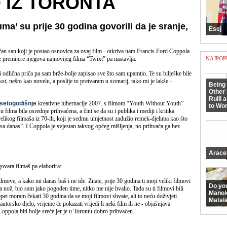
 IZ TORONTA
ma’ su prije 30 godina govorili da je sranje,
Esej
 san koji je postao osnovica za ovaj film - otkriva nam Francis Ford Coppola
 premijere njegova najnovijeg filma “Twixt” pa nastavlja.
NAJPOP
 odlična priča pa sam brže-bolje zapisao sve što sam upamtio. Te su bilješke bile
t, nešto kao novelu, a poslije to pretvaram u scenarij, tako mi je lakše -
Being 
Other 
Rulli 
esetogodišnje
kreativne hibernacije 2007. s filmom “Youth Without Youth”
to Wor
 filma bila osrednje prihvaćena, a čini se da su i publika i mediji i kritika
velikog filmaša iz 70-ih, koji je sedmu umjetnost zadužio remek-djelima kao što
sa danas”. I Coppola je svjestan takvog općeg mišljenja, no prihvaća ga bez
Arace
vara filmaš pa elaborira:
move, a kako mi danas baš i ne ide. Znate, prije 30 godina ti moji veliki filmovi
Do yo
a nož, bio sam jako pogođen time, nitko me nije hvalio. Tada su ti filmovi bili
Manol
pet moram čekati 30 godina da se moji filmovi shvate, ali to neću doživjeti
Matala
torsko djelo, vrijeme će pokazati vrijedi li neki film ili ne - objašnjava
ppola biti bolje sreće jer je u Torontu dobro prihvaćen.