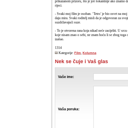
prikazanom prizoru, što je još šokantnije ako znamo da 
rijeci.
- Svaki moj film je osoban. ‘Tetro’ je bio osvrt na mo
daju mira. Svaki roditelj misli da je odgovoran za svoj
suzdržavajući suze.
- To je otvorena rana koja nikad neće zacijeliti. U src
koje nisam znao o sebi, ne znam hoću li se zbog toga os
izašao.
1314
Kategorije:
,
Film
Kolumna
Nek se čuje i Vaš glas
Vaše ime:
Vaša poruka: