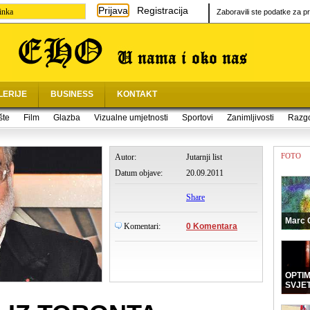
Prijava
Registracija
inka
Zaboravili ste podatke za pr
LERIJE
BUSINESS
KONTAKT
šte
Film
Glazba
Vizualne umjetnosti
Sportovi
Zanimljivosti
Razg
FOTO
Autor:
Jutarnji list
Datum objave:
20.09.2011
Share
Marc 
Komentari:
0 Komentara
OPTI
SVJE