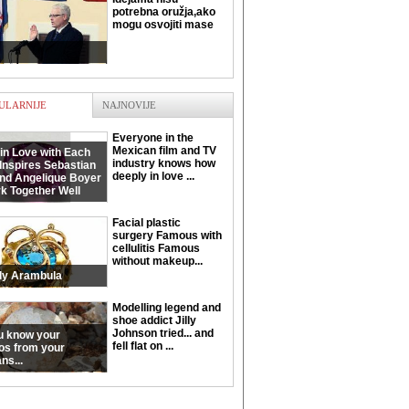
potrebna oružja,ako
mogu osvojiti mase
ULARNIJE
NAJNOVIJE
Everyone in the
Mexican film and TV
in Love with Each
industry knows how
Inspires Sebastian
deeply in love ...
and Angelique Boyer
k Together Well
Facial plastic
surgery Famous with
cellulitis Famous
without makeup...
ly Arambula
Modelling legend and
shoe addict Jilly
Johnson tried... and
u know your
fell flat on ...
os from your
ns...