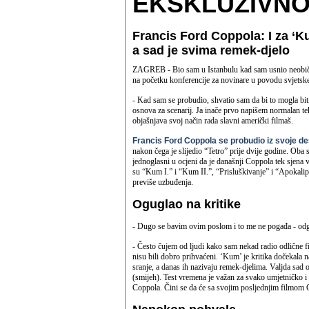
EKSKLUZIVNO
Francis Ford Coppola: I za ‘Ku
a sad je svima remek-djelo
ZAGREB - Bio sam u Istanbulu kad sam usnio neobičan
na početku konferencije za novinare u povodu svjetske
- Kad sam se probudio, shvatio sam da bi to mogla biti
osnova za scenarij. Ja inače prvo napišem normalan teks
objašnjava svoj način rada slavni američki filmaš.
Francis Ford Coppola se probudio iz svoje d
nakon čega je slijedio “Tetro” prije dvije godine. Oba su
jednoglasni u ocjeni da je današnji Coppola tek sjena 
su “Kum I.” i “Kum II.”, “Prisluškivanje” i “Apokalip
previše uzbuđenja.
Oguglao na kritike
- Dugo se bavim ovim poslom i to me ne pogađa - odgo
- Često čujem od ljudi kako sam nekad radio odlične fil
nisu bili dobro prihvaćeni. ‘Kum’ je kritika dočekala n
sranje, a danas ih nazivaju remek-djelima. Valjda sad o
(smijeh). Test vremena je važan za svako umjetničko i au
Coppola. Čini se da će sa svojim posljednjim filmom Co