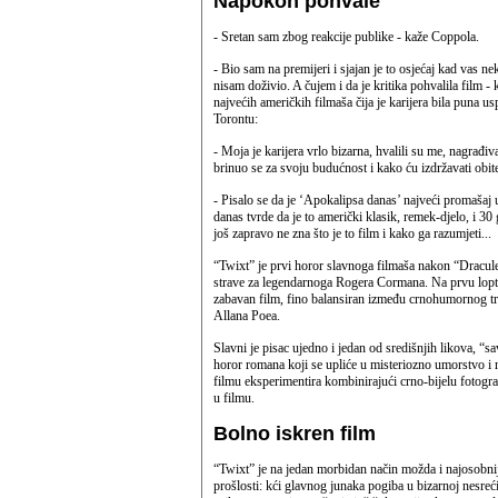
Napokon pohvale
- Sretan sam zbog reakcije publike - kaže Coppola.
- Bio sam na premijeri i sjajan je to osjećaj kad vas n
nisam doživio. A čujem i da je kritika pohvalila film -
najvećih američkih filmaša čija je karijera bila puna 
Torontu:
- Moja je karijera vrlo bizarna, hvalili su me, nagrađiv
brinuo se za svoju budućnost i kako ću izdržavati obit
- Pisalo se da je ‘Apokalipsa danas’ najveći promašaj
danas tvrde da je to američki klasik, remek-djelo, i 30
još zapravo ne zna što je to film i kako ga razumjeti...
“Twixt” je prvi horor slavnoga filmaša nakon “Dracule
strave za legendarnoga Rogera Cormana. Na prvu loptu 
zabavan film, fino balansiran između crnohumornog tri
Allana Poea.
Slavni je pisac ujedno i jedan od središnjih likova, “
horor romana koji se upliće u misteriozno umorstvo i
filmu eksperimentira kombinirajući crno-bijelu fotograf
u filmu.
Bolno iskren film
“Twixt” je na jedan morbidan način možda i najosobnij
prošlosti: kći glavnog junaka pogiba u bizarnoj nesre