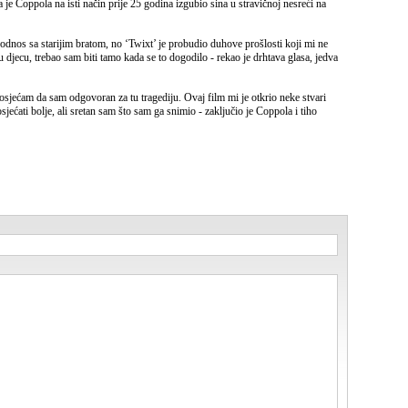
je Coppola na isti način prije 25 godina izgubio sina u stravičnoj nesreći na
j odnos sa starijim bratom, no ‘Twixt’ je probudio duhove prošlosti koji mi ne
u djecu, trebao sam biti tamo kada se to dogodilo - rekao je drhtava glasa, jedva
u osjećam da sam odgovoran za tu tragediju. Ovaj film mi je otkrio neke stvari
jećati bolje, ali sretan sam što sam ga snimio - zaključio je Coppola i tiho