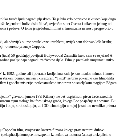
ekoliko tisuća ljudi nagradi pljeskom. To je bilo vrlo pozitivno iskustvo koje dugo
 kaže legendarni holivudski filmaš, ovjenčan s pet Oscara i etiketom jednog od
uspona i padova. O tome je sjedobradi filmaš s lenonicama na nosu progovorio u
ali, ali oduvijek su me pratile krize i problemi, uvijek sam dobivao loše kritike,
elj - otvoreno priznaje Coppola.
 u (tada) 50-godišnjoj povijesti Hollywooda! Zamislite kako sam se osjećao! A
 godina poslije daju nagradu za životno djelo. Film je premlada umjetnost, nitko
” iz 1992. godine, ali i povratak korijenima kada je kao mladac snimao filmove
zbrkan, pomalo naivan i klišeiziran, “Twixt” se brzo pokazuje kao filmofilski
lera i gotičke misterije, nedvosmisleno inspiriran spisateljskom magijom Edgara
savjetnik” glavnom junaku (Val Kilmer), ne baš uspješnom piscu trećerazrednih
 mračnu tajnu maloga kalifornijskoga grada, kojega Poe posjećuje u snovima. B u
iju i boju, stroboskopiju, ali i 3D tehnologiju u kojoj je snimio nekoliko prizora
i Coppolin film, svojevrsna katarza filmaša kojega prate nemirni duhovi
ći (dekapitacija konopcem razapetim između dva motorna čamca) u eksplicitno