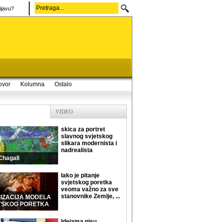
ijavu?
ovor
Kolumna
Ostalo
VIDEO
skica za portret
slavnog svjetskog
slikara modernista i
nadrealista
Chagall
Iako je pitanje
svjetskog poretka
veoma važno za sve
stanovnike Zemlje, ...
MIZACIJA MODELA
TSKOG PORETKA
Idejama nisu