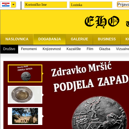
Prijav
Lozinka
NASLOVNICA
DOGAĐANJA
GALERIJE
BUSINESS
K
Društvo
Fenomeni
Knjizevnost
Kazalište
Film
Glazba
Vizualn