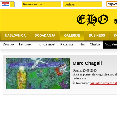
Prijav
Lozinka
NASLOVNICA
DOGAĐANJA
GALERIJE
BUSINESS
K
Društvo
Fenomeni
Knjizevnost
Kazalište
Film
Glazba
Vizualn
Marc Chagall
Datum: 25.08.2015
skica za portret slavnog svjetskog s
nadrealista
Kategorije:
Vizualne umjetnost