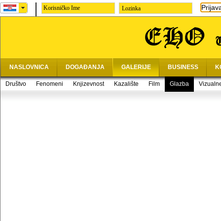
Prijav
Lozinka
NASLOVNICA
DOGAĐANJA
GALERIJE
BUSINESS
K
Društvo
Fenomeni
Knjizevnost
Kazalište
Film
Glazba
Vizualn