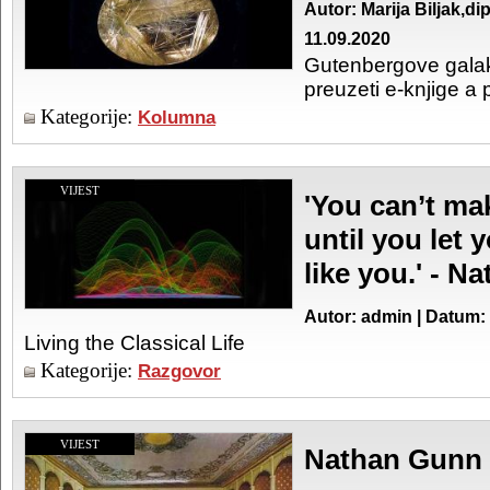
Autor: Marija Biljak,dip
11.09.2020
Gutenbergove galak
preuzeti e-knjige a p
Kategorije:
Kolumna
VIJEST
'You can’t ma
until you let 
like you.' - 
Autor: admin | Datum:
Living the Classical Life
Kategorije:
Razgovor
VIJEST
Nathan Gunn