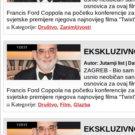
osnovica za ovaj fil
Francis Ford Coppola na početku konferencije z
svjetske premijere njegova najnovijeg filma “Twixt
Kategorije:
,
Društvo
Zanimljivosti
VIJEST
EKSKLUZIVN
Autor: Jutarnji list | 
ZAGREB - Bio sam 
usnio neobičan san 
osnovica za ovaj fil
Francis Ford Coppola na početku konferencije z
svjetske premijere njegova najnovijeg filma “Twixt
Kategorije:
,
,
Društvo
Film
Glazba
VIJEST
EKSKLUZIVN