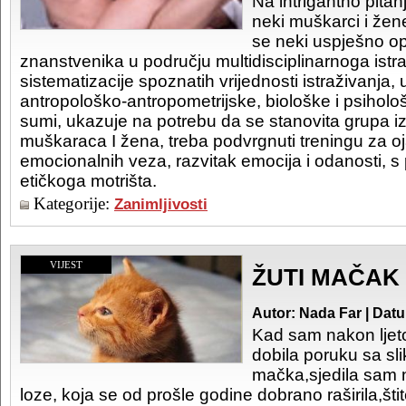
Na intrigantno pita
neki muškarci i žene
se neki uspješno opi
znanstvenika u području multidisciplinarnoga istra
sistematizacije spoznatih vrijednosti istraživanja,
antropološko-antropometrijske, biološke i psihol
sumi, ukazuje na potrebu da se stanovita grupa iz
muškaraca I žena, treba podvrgnuti treningu za o
emocionalnih veza, razvitak emocija i odanosti, s
etičkoga motrišta.
Kategorije:
Zanimljivosti
VIJEST
ŽUTI MAČAK
Autor: Nada Far | Dat
Kad sam nakon ljetov
dobila poruku sa sl
mačka,sjedila sam n
loze, koja se od prošle godine dobrano raširila,šti