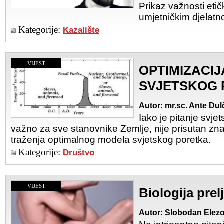
Prikaz važnosti etič
umjetničkim djelatn
Kategorije:
Kazalište
VIJEST
OPTIMIZACI
SVJETSKOG
Autor: mr.sc. Ante Dul
Iako je pitanje svj
važno za sve stanovnike Zemlje, nije prisutan zna
traženja optimalnog modela svjetskog poretka.
Kategorije:
Društvo
VIJEST
Biologija prel
Autor: Slobodan Elezo