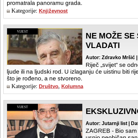
promatrala panoramu grada.
Kategorije:
Književnost
VIJEST
NE MOŽE SE
VLADATI
Autor: Zdravko Mršić 
Riječ „svijet“ se od
ljude ili na ljudski rod. U izlaganju će uistinu biti 
što je rođeno, a ne stvoreno.
Kategorije:
,
Društvo
Kolumna
VIJEST
EKSKLUZIVN
Autor: Jutarnji list | 
ZAGREB - Bio sam 
usnio neobičan san 