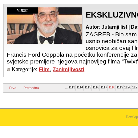
VIJEST
EKSKLUZIVN
Autor: Jutarnji list | 
ZAGREB - Bio sam 
usnio neobičan san 
osnovica za ovaj fil
Francis Ford Coppola na početku konferencije z
svjetske premijere njegova najnovijeg filma “Twixt
Kategorije:
,
Film
Zanimljivosti
...
1113
1114
1115
1116
1117
1118
1119
1120
112
Prva
Prethodna
Develo