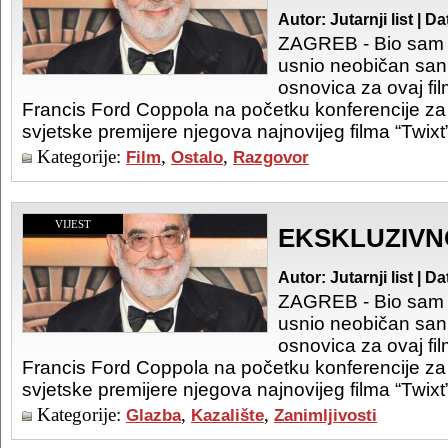
Autor: Jutarnji list | 
ZAGREB - Bio sam 
usnio neobičan san 
osnovica za ovaj fil
Francis Ford Coppola na početku konferencije z
svjetske premijere njegova najnovijeg filma “Twixt
Kategorije:
,
,
Film
Ostalo
Razgovor
VIJEST
EKSKLUZIVN
Autor: Jutarnji list | 
ZAGREB - Bio sam 
usnio neobičan san 
osnovica za ovaj fil
Francis Ford Coppola na početku konferencije z
svjetske premijere njegova najnovijeg filma “Twixt
Kategorije:
,
,
Glazba
Kazalište
Zanimljivosti