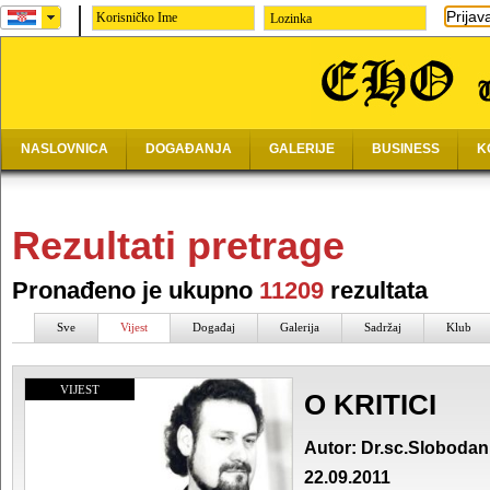
Prijav
Lozinka
NASLOVNICA
DOGAĐANJA
GALERIJE
BUSINESS
K
Rezultati pretrage
Pronađeno je ukupno
11209
rezultata
Sve
Vijest
Događaj
Galerija
Sadržaj
Klub
VIJEST
O KRITICI
Autor: Dr.sc.Slobodan
22.09.2011