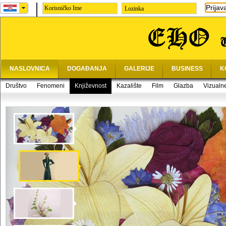
Prijav
Lozinka
NASLOVNICA
DOGAĐANJA
GALERIJE
BUSINESS
K
Društvo
Fenomeni
Književnost
Kazalište
Film
Glazba
Vizualn