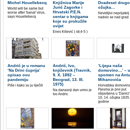
Michel Houellebecq
Knjižnica Marije
Dvadeset drug
Jurić Zagorke i
ožujka…
World will be same but
Hrvatski P.E.N.
worse after 'banal' virus,
Nevidljivi neprijatelj
centar o knjigama
says Houellebecq
nadvio se nad grad.
koje su prokužile
svijet
Enes Kišević ( str,4-5 )
Andrić je u romanu
Andrić, Ivo,
‘Lijepa naša
‘Na Drini ćuprija’
književnik (Travnik,
domovino…’ – 
opisao ovu
9. X. 1892 –
spomen na Ant
pandemiju
Beograd, 13. III.
Mihanovića
1975)
Piše i kako su ju liječili
Horvatska domovin
Pjesma je prvi put
Na danasnji dan umro je
objavljena u 'Danici' 
Ivo Andric
10, 14. ožujka 1835.
godine