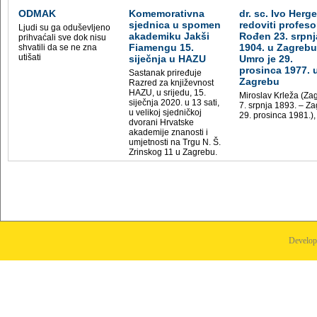
ODMAK
Komemorativna
dr. sc. Ivo Herge
sjednica u spomen
redoviti profeso
Ljudi su ga oduševljeno
akademiku Jakši
Rođen 23. srpnj
prihvaćali sve dok nisu
Fiamengu 15.
1904. u Zagrebu
shvatili da se ne zna
utišati
siječnja u HAZU
Umro je 29.
prosinca 1977. 
Sastanak priređuje
Zagrebu
Razred za književnost
HAZU, u srijedu, 15.
Miroslav Krleža (Za
siječnja 2020. u 13 sati,
7. srpnja 1893. – Za
u velikoj sjedničkoj
29. prosinca 1981.),
dvorani Hrvatske
akademije znanosti i
umjetnosti na Trgu N. Š.
Zrinskog 11 u Zagrebu.
Develo