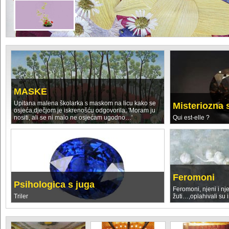
Louise Glück
photos
MASKE
Upitana malena školarka s maskom na licu kako se
Misteriozna 
osjeća,dječjom je iskrenošću odgovorila; 'Moram ju
nositi, ali se ni malo ne osjećam ugodno…'
Qui est-elle ?
Feromoni
Psihologica s juga
Feromoni, njeni i nj
Triler
žuti…,oplahivali su i