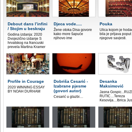
Debout dans l’infini
Djeca vode.....
Pouka
/ Stojim u beskraju
Žene otoka Disa govore
Ulica kojom je hoda
kako more šapuće
bila je prljava poput
Godina izdanja: 2020
njihovo ime
njegove savjesti.
Dvojezično izdanje S
hrvatskog na francuski
prevela Martina Kramer
Profile in Courage
Dobriša Cesarić -
Desanka
Izabrane pjesme
Maksimović
2020 WINNING ESSAY
(govori autor)
BY NOAH DURHAM
Jasna Gospic...RUZ
RUTIC....Tereza
Cesarić u glazbi....
Kesovija....Ibrica Jus